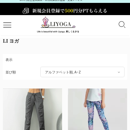
LI ヨガ
表示
並び順
アルファベット順, A-Z