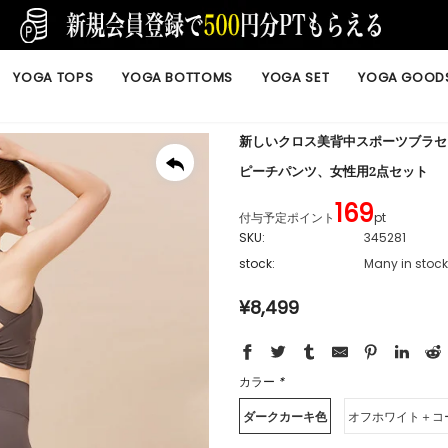
YOGA TOPS
YOGA BOTTOMS
YOGA SET
YOGA GOOD
新しいクロス美背中スポーツブラセ
ピーチパンツ、女性用2点セット
169
付与予定ポイント
pt
SKU:
345281
stock:
Many in stock
¥8,499
カラー
*
ダークカーキ色
オフホワイト＋コ