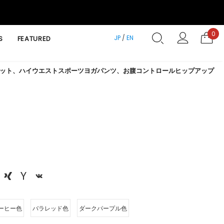
0
JP
/
EN
S
FEATURED
ット、ハイウエストスポーツヨガパンツ、お腹コントロールヒップアップ
ーヒー色
バラレッド色
ダークパープル色