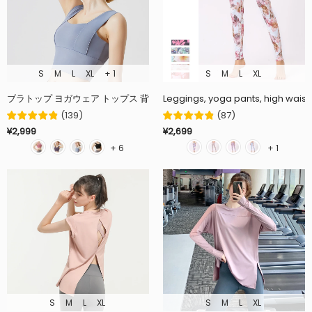
S
M
L
XL
+ 1
S
M
L
XL
ブラトップ ヨガウェア トップス 背中開き カップ付き 盛れる ワイヤーなし 大
Leggings, yoga pants, high waist, b
(
139
)
(
87
)
¥2,999
¥2,699
+ 6
+ 1
S
M
L
XL
S
M
L
XL