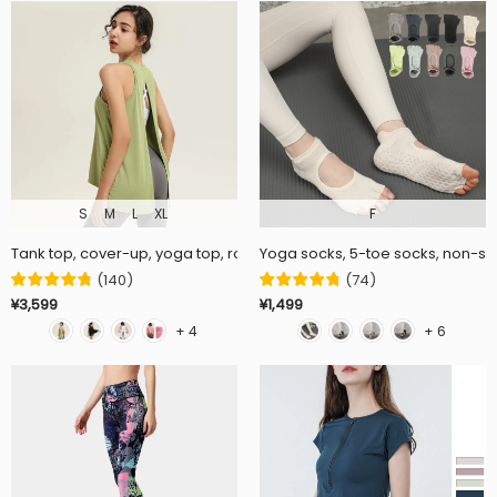
S
M
L
XL
F
Tank top, cover-up, yoga top, round neck, open back, 8 colors, sleeve
Yoga socks, 5-toe socks, non-slip 
(
140
)
(
74
)
¥3,599
¥1,499
+ 4
+ 6