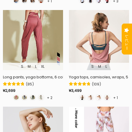
+ 1
+ 3
S
M
L
XL
S
M
L
Long pants, yoga bottoms, 6 colors to choose from, loose, quick dryin
Yoga tops, camisoles, wraps, 5 col
(
85
)
(
109
)
¥2,699
¥3,499
+ 2
+ 1