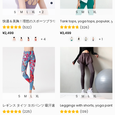
Ｓ
M
L
XL
+ 2
S
M
L
XL
快適＆美胸！理想のスポーツブラ!ヨガ初心者におすすめに！ラウンドネック 全8色
Tank tops, yoga tops, popular, yog
(
532
)
(
326
)
¥2,499
¥3,499
+ 4
+ 1
S
M
L
XL
S
M
L
XL
レギンス タイツ ヨガパンツ 吸汗速乾 脚やせ 美脚 着圧 ヒップアップ ストレ
Leggings with shorts, yoga pants, 
(
225
)
(
139
)