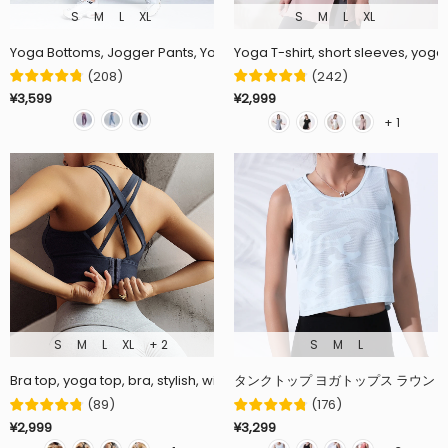
S
M
L
XL
S
M
L
XL
Yoga Bottoms, Jogger Pants, Yoga Pants, Relaxed, Available in 3 Colors
Yoga T-shirt, short sleeves, yoga 
(
208
)
(
242
)
¥3,599
¥2,999
+ 1
S
M
L
XL
+ 2
S
M
L
Bra top, yoga top, bra, stylish, with cups, padded, back cross, 5 colo
タンクトップ ヨガトップス ラウンドネ
(
89
)
(
176
)
¥2,999
¥3,299