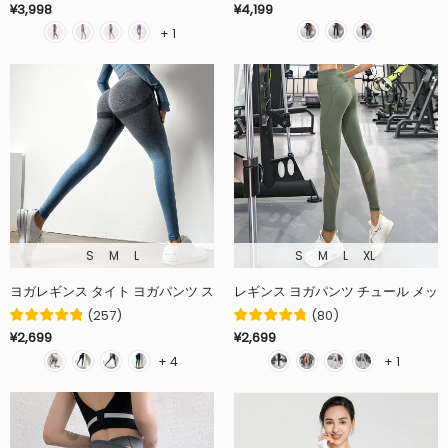
¥3,998
¥4,199
+ 1
S
M
L
S
M
L
XL
ヨガレギンス タイト ヨガパンツ ストレッチパンツ シームレス ハイウェスト 桃
レギンス ヨガパンツ チュール メッシュ
(
257
)
(
80
)
¥2,699
¥2,699
+ 4
+ 1