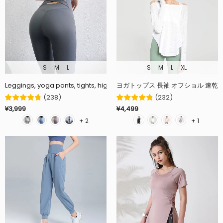
S
M
L
S
M
L
XL
Leggings, yoga pants, tights, high waist, beautiful legs, back cross, 
ヨガトップス 長袖 オフショル 速乾 
(
238
)
(
232
)
¥3,999
¥4,499
+ 2
+ 1