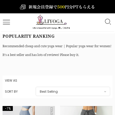
POPULARITY RANKING
Recommended cheap and cute yoga wear | Popular yoga wear for women!
It's a best seller and has lots of reviews! Please buy it.
VIEW AS
SORT BY
Best Selling
-7%