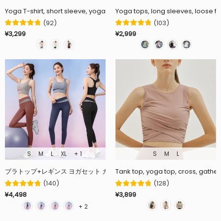
Yoga T-shirt, short sleeve, yoga top, wrap, round neck, plain, open bac
Yoga tops, long sleeves, loose fit,
(
92
)
(
103
)
¥3,299
¥2,999
S
M
L
XL
+ 1
S
M
L
Tank top, yoga top, cross, gather,
(
140
)
(
128
)
¥4,498
¥3,899
+ 2