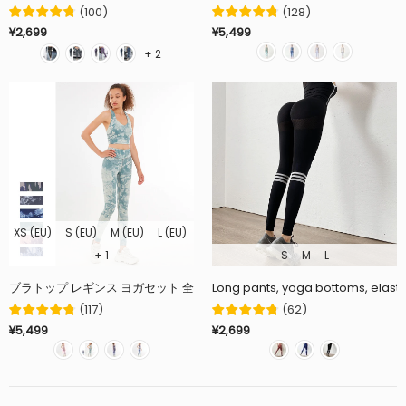
(
100
)
(
128
)
¥2,699
¥5,499
+ 2
XS (EU)
S (EU)
M (EU)
L (EU)
+ 1
S
M
L
Long pants, yoga bottoms, elastic
(
117
)
(
62
)
¥5,499
¥2,699