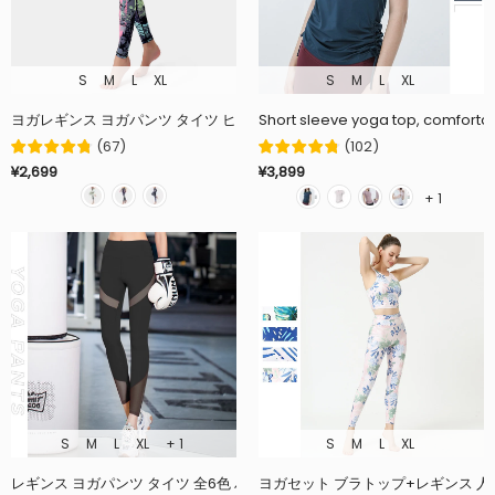
S
M
L
XL
S
M
L
XL
ヨガレギンス ヨガパンツ タイツ ヒップアップ 着圧 美脚 ストレッチ 全3色 
Short sleeve yoga top, comfortabl
(
67
)
(
102
)
¥2,699
¥3,899
+ 1
S
M
L
XL
+ 1
S
M
L
XL
レギンス ヨガパンツ タイツ 全6色 ハイウエスト メッシュ 切り替 脚やせ 美
ヨガセット ブラトップ+レギンス 人気