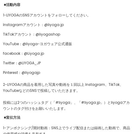
■活動内容
1-LIYOGAの
SNSアカウントをフォローしてください。
Instagramアカウント：@liyoga.jp
TikTokアカウント：@liyogashop
YouTube：@liyoga-ヨガウェア公式通販
facebook：
@
Liyoga.jp
Twitter：@LIYOGA_JP
Pinterest：@liyogajp
2-LIYOGAの商品を着用した写真や動画を１回以上 Instagram、TikTok、
YouTubeなどのSNSで投稿していただきます。
投稿には2つのハッシュタグ（「#liyoga」、「#liyoga.jp」）とliyogaアカ
ウントのタグ付けをお願いいたします。
■宣伝方法
1-アンボクシング/開封動画：SNS上でライブ配信または録画した動画で、商品
の使用感や評価を共有する。