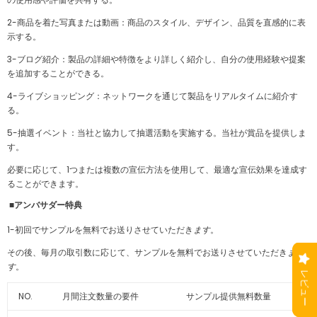
2-商品を着た写真または動画：商品のスタイル、デザイン、品質を直感的に表
示する。
3-ブログ紹介：製品の詳細や特徴をより詳しく紹介し、自分の使用経験や提案
を追加することができる。
4-ライブショッピング：ネットワークを通じて製品をリアルタイムに紹介す
る。
5-抽選イベント：当社と協力して抽選活動を実施する
。
当社が賞品を提供しま
す。
必要に応じて、1つまたは複数の宣伝方法を使用して、最適な宣伝効果を達成す
ることができます。
■アンバサダー特典
1-初回でサンプル
を無料でお送りさせていただき
ます
。
その後、毎月の取引数に応じて、
サンプル
を無料でお送りさせていただき
ま
す
。
NO.
月間注文数量の要件
サンプル提供無料数量