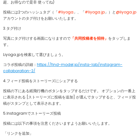
超、お得なので是非 使ってね)
投稿には2つのハッシュタグ（「
#liyoga
」、「
#liyoga.jp
」）と
@liyoga.jp
アカウントのタグ付けをお願いいたします。
3.タグ付け
写真にタグ付けする画面になりますので
「共同投稿者を招待」
をタップしま
す。
Liyoga.jpを検索して選びましょう。
コラボ投稿の詳細：
https://find-model.jp/insta-lab/instagram-
collaboration-2/
4.フィード投稿をストーリーズにシェアする
投稿の下にある紙飛行機のボタンをタップするだけです。 オプションの一番上
に表示される [ストーリーズに投稿を追加] が選んでタップすると、フィード投
稿がスタンプとして表示されます。
5.Instagramでストーリーズ投稿
投稿には以下の事項を注意くださいますようお願いいたします
。
「リンクを追加」