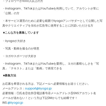
・フォロワーが1000人以上の方
・Instagram、TikTokまたはYouTubeを利用していて、アカウントが常に
「公開」の方
・本サービス運営のために必要な範囲でliyogaアンバサダーとして公開した写
真やクリエイティブを当社が広告等に使用することに許諾いただける方
■こんな方を募集しています
・liyogaが大好き
・写真・動画を撮るのが得意
・ヨガやスポーツが大好き
・Instagram、TikTokまたはYouTubeを愛用し、ヨガの素晴らしさを「写
真」「テキスト」または「動画」で表現できる
■募集方法
お応募を希望される方は、下記メールへ必要情報をお送りください。
メールアドレス：
support@liyoga.jp
必要情報：①氏名②住所③電話番号④メールアドレス⑤SNSアカウント名
メールが送れない！という方は下記DMからでも結構です！
INS:
@liyoga.jp