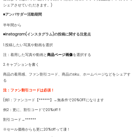
シェアさせていただきます。)
■アンバサダー活動期間
半年間から
■
Instagram(インスタグラム)の投稿に関する注意点
1.投稿したい写真や動画を選択
注：着用した写真や動画と
商品ページ画像
を選択する
2.キャプションを書く
商品の着用感、ファン割引コード、商品のsku、ホームページなどをシェアす
る
注：ファン割引コードは必須！
(例1：ファンコード【******】→無条件で20%OFFになります
例2：更に、割引コードで20%off ‼︎
割引コード→******
※セール価格からも更に20%offって凄！