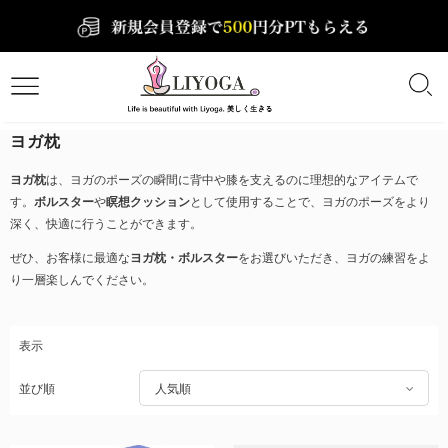
ヨガ枕
ヨガ枕
は、ヨガのポーズの瞬間に背中や膝を支えるのに理想的なアイテムで
す。
ボルスター
や
瞑想クッション
として使用することで、ヨガのポーズをより
深く、快適に行うことができます。
ぜひ、お客様に最適な
ヨガ枕・ボルスター
をお選びいただき、ヨガの練習をよ
り一層楽しんでください。
表示
並び順
人気順