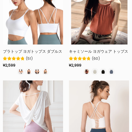
ブラトップ ヨガトップス ダブルストラップ 幅広ヘム クロス Uネック スリム 
キャミソール ヨガウェア トップス カ
(
51
)
(
60
)
¥2,599
¥2,999