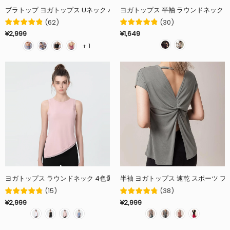
ブラトップ ヨガトップス Uネック パッド 全5色 ダブル肩紐 チュール 通気性
(
62
)
(
30
)
¥2,999
¥1,649
+ 1
ヨガトップス ラウンドネック 4色選択可 スポー
(
15
)
(
38
)
¥2,999
¥2,999