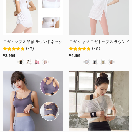
(
47
)
(
48
)
¥2,999
¥4,199