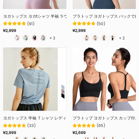
ヨガトップス ヨガtシャツ 半袖 ラウンドネック 全6色 フリル 二の腕カバー 
(
91
)
(
50
)
¥2,999
¥2,999
+ 2
+ 2
ヨガトップス 半袖 Ｔシャツ レディース ラウンドネック カーブヘム 全5色 通
ブラトップ ヨガトップス カップ付き 
(
33
)
(
65
)
¥2,999
¥2,699