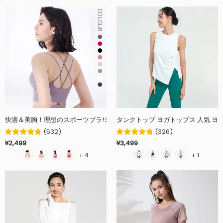
快適＆美胸！理想のスポーツブラ!ヨガ初心者におすすめに！ラウンドネック 全8色
タンクトップ ヨガトップス 人気 ヨガ
(
532
)
(
326
)
¥2,499
¥3,499
+ 4
+ 1