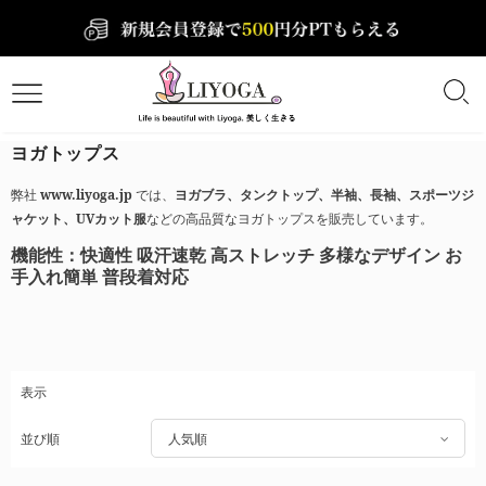
ヨガトップス
弊社
www.liyoga.jp
では、
ヨガブラ、タンクトップ、半袖、長袖、スポーツジ
ャケット、UVカット服
などの高品質なヨガトップスを販売しています。
機能性：
快適性
吸汗速乾
高ストレッチ
多様なデザイン
お
手入れ簡単
普段着対応
表示
並び順
人気順