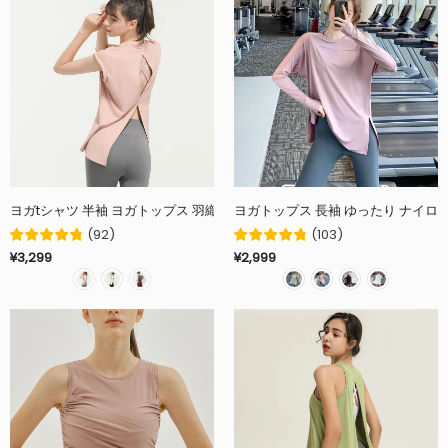
ヨガtシャツ 半袖 ヨガトップス 羽織り ラウンドネック 無地 背中開き バック
ヨガトップス 長袖 ゆったり ナイロン
(
92
)
(
103
)
¥3,299
¥2,999