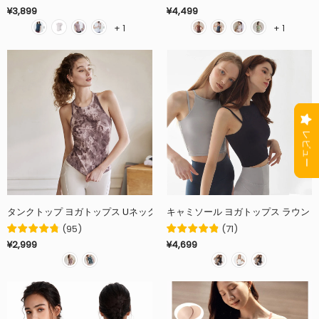
¥3,899
¥4,499
+ 1
+ 1
タンクトップ ヨガトップス Uネック カップ付き タイダイ
キャミソール ヨガトップス ラウンドネ
(
95
)
(
71
)
¥2,999
¥4,699