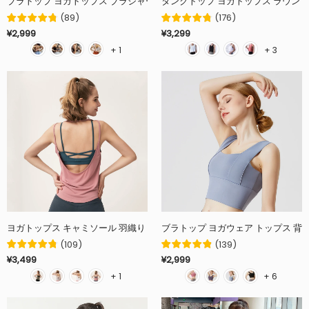
ブラトップ ヨガトップス ブラジャー おしゃれ カップ付き 盛れる パッド入り
タンクトップ ヨガトップス ラウンドネ
(
89
)
(
176
)
¥2,999
¥3,299
+ 1
+ 3
ヨガトップス キャミソール 羽織り 全5色 ランニング 通気性 背中開き 速乾 
ブラトップ ヨガウェア トップス 背中
(
109
)
(
139
)
¥3,499
¥2,999
+ 1
+ 6