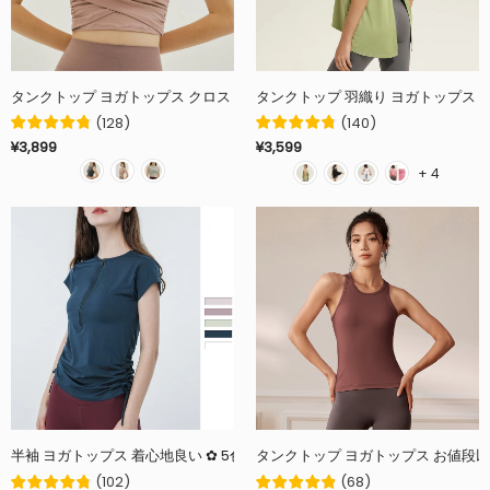
タンクトップ ヨガトップス クロス ギャザー カップ付き ラウンドネック 全3色
(
128
)
(
140
)
¥3,899
¥3,599
+ 4
タンクトップ ヨガトップス お値段以上
(
102
)
(
68
)