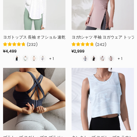
ヨガトップス 長袖 オフショル 速乾 羽織り 長め 全5色 柔らかく 通気性 袖
ヨガtシャツ 半袖 ヨガウェア トップ
(
232
)
(
242
)
¥4,499
¥2,999
+ 1
+ 1