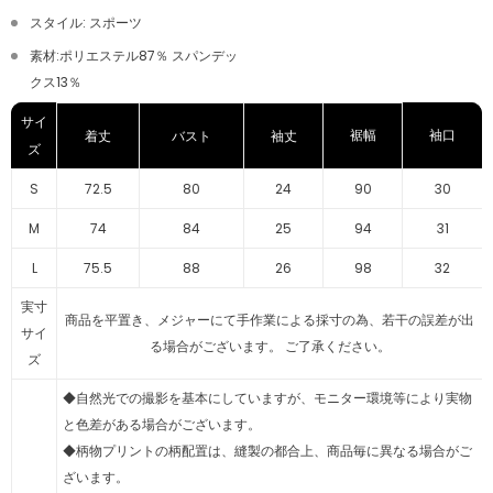
スタイル: スポーツ
素材:ポリエステル87％ スパンデッ
クス13％
サイ
裾幅
袖口
着丈
バスト
袖丈
ズ
S
72.5
80
24
90
30
M
74
84
25
94
31
L
75.5
88
26
98
32
実寸
商品を平置き、メジャーにて手作業による採寸の為、若干の誤差が出
サイ
る場合がございます。 ご了承ください。
ズ
◆自然光での撮影を基本にしていますが、モニター環境等により実物
と色差がある場合がございます。
◆柄物プリントの柄配置は、縫製の都合上、商品毎に異なる場合がご
ざいます。