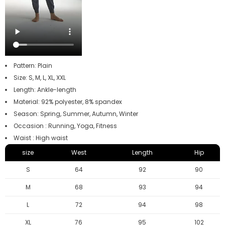
Pattern: Plain
Size: S, M, L, XL, XXL
Length: Ankle-length
Material: 92% polyester, 8% spandex
Season: Spring, Summer, Autumn, Winter
Occasion
:
Running, Yoga, Fitness
Waist
: High waist
size
West
Length
Hip
S
64
92
90
M
68
93
94
L
72
94
98
XL
76
95
102