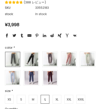
(
388
レビュー
)
SKU:
33552183
stock:
In stock
¥3,998
color
*
size
*
XS
S
M
L
XL
XXL
XXXL
Quantity: