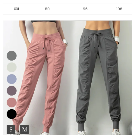
XXL
80
96
106