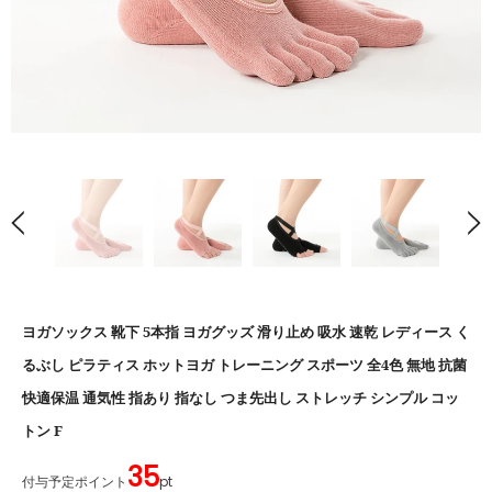
ヨガソックス 靴下 5本指 ヨガグッズ 滑り止め 吸水 速乾 レディース く
るぶし ピラティス ホットヨガ トレーニング スポーツ 全4色 無地 抗菌
快適保温 通気性 指あり 指なし つま先出し ストレッチ シンプル コッ
トン F
35
付与予定ポイント
pt