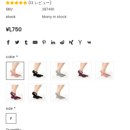
(
13
レビュー
)
SKU:
287491
stock:
Many in stock
¥1,750
color
*
size
*
F
Quantity: