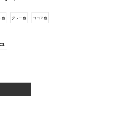
ル色
グレー色
ココア色
XXL