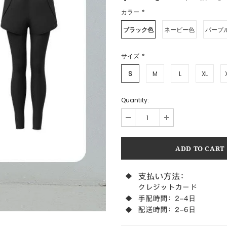
カラー
*
ブラック色
ネービー色
パープ
サイズ
*
S
M
L
XL
Quantity: