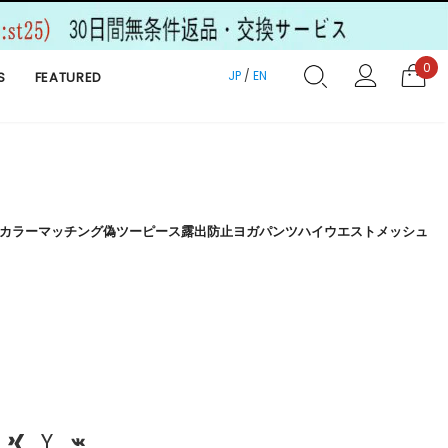
0
JP
/
EN
S
FEATURED
カラーマッチング偽ツーピース露出防止ヨガパンツハイウエストメッシュ