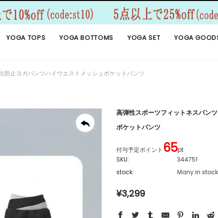
YOGA TOPS
YOGA BOTTOMS
YOGA SET
YOGA GOOD
出防止ヨガパンツハイウエストメッシュポケットパンツ
高弾性スポーツフィットネスパンツ
ポケットパンツ
65
付与予定ポイント
pt
SKU:
344751
stock:
Many in stock
¥3,299