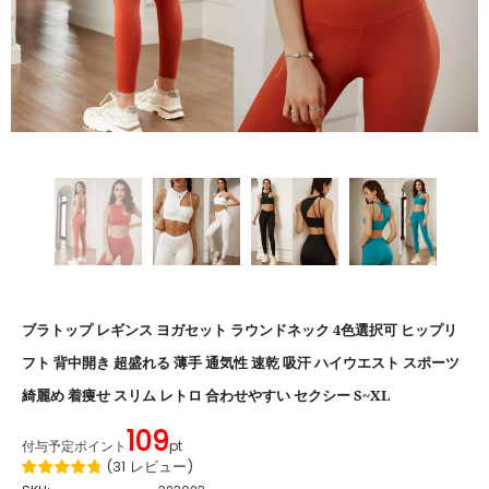
ブラトップ レギンス ヨガセット ラウンドネック 4色選択可 ヒップリ
フト 背中開き 超盛れる 薄手 通気性 速乾 吸汗 ハイウエスト スポーツ
綺麗め 着痩せ スリム レトロ 合わせやすい セクシー S~XL
109
付与予定ポイント
pt
(
31
レビュー
)