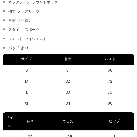
ネックライン: ラウンドネック
袖丈: ノースリーブ
素材: ナイロン
スタイル: スポーツ
ウエスト: ハイウエスト
パッド: あり
サイズ
バスト
着丈
S
31
68
M
32
72
L
33
76
XL
34
80
サイ
ヒップ
長さ
ウェスト
ズ
S
85
54
70