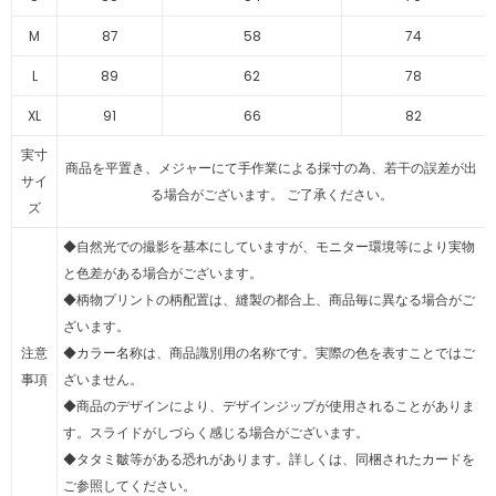
M
87
58
74
L
89
62
78
XL
91
66
82
実寸
商品を平置き、メジャーにて手作業による採寸の為、若干の誤差が出
サイ
る場合がございます。 ご了承ください。
ズ
◆自然光での撮影を基本にしていますが、モニター環境等により実物
と色差がある場合がございます。
◆柄物プリントの柄配置は、縫製の都合上、商品毎に異なる場合がご
ざいます。
注意
◆カラー名称は、商品識別用の名称です。実際の色を表すことではご
事項
ざいません。
◆商品のデザインにより、デザインジップが使用されることがありま
す。スライドがしづらく感じる場合がございます。
◆タタミ皺等がある恐れがあります。詳しくは、同梱されたカードを
ご参照してください。