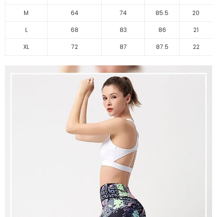
M
64
74
85.5
20
L
68
83
86
21
XL
72
87
87.5
22