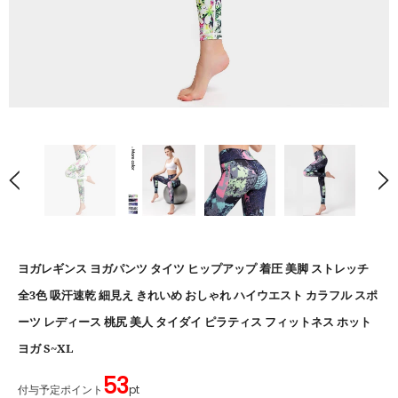
ヨガレギンス ヨガパンツ タイツ ヒップアップ 着圧 美脚 ストレッチ
全3色 吸汗速乾 細見え きれいめ おしゃれ ハイウエスト カラフル スポ
ーツ レディース 桃尻 美人 タイダイ ピラティス フィットネス ホット
ヨガ S~XL
53
付与予定ポイント
pt