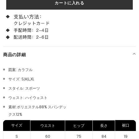
商品の詳細
図案: カラフル
サイズ: S,M,L,XL
スタイル: スポーツ
ウェスト: ハイ
ウェスト
素材:ポリエステル88% スパンデッ
クス12%
サイズ
裾口
ウエスト
ヒップ
長さ
S
60
75
84
19