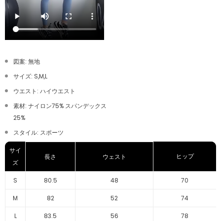
図案: 無地
サイズ: S,M,L
ウエスト: ハイウエスト
素材: ナイロン75% スパンデックス
25%
スタイル: スポーツ
サイ
ヒップ
長さ
ウェスト
ズ
S
80.5
48
70
M
82
52
74
L
83.5
56
78