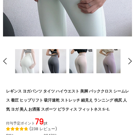
レギンス ヨガパンツ タイツ ハイウエスト 美脚 バッククロス シームレ
ス 着圧 ヒップリフト 吸汗速乾 ストレッチ 細見え ランニング 桃尻 人
気 ヨガ 美人 お洒落 スポーツ ピラティス フィットネス S~L
79
付与予定ポイント
pt
(
238
レビュー
)