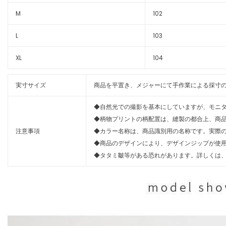
M
102
L
103
XL
104
実寸サイズ
商品を平置き、メジャーにて手作業による採寸の
◆自然光での撮影を基本にしていますが、モニ
◆柄物プリントの柄配置は、縫製の都合上、商
注意事項
◆カラー名称は、商品識別用の名称です。実際
◆商品のデザインにより、デザインジップが使
◆タタミ皺等がある恐れがあります。詳しくは