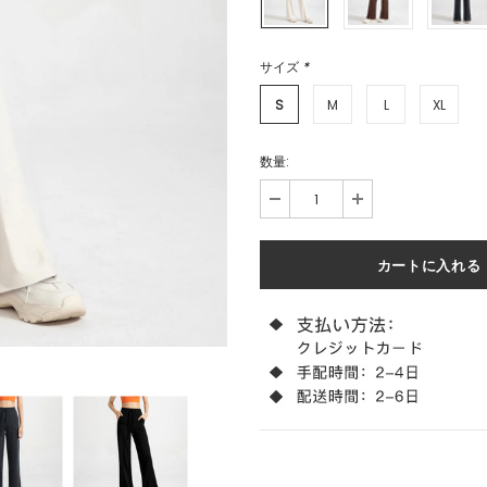
サイズ
*
S
M
L
XL
数量: