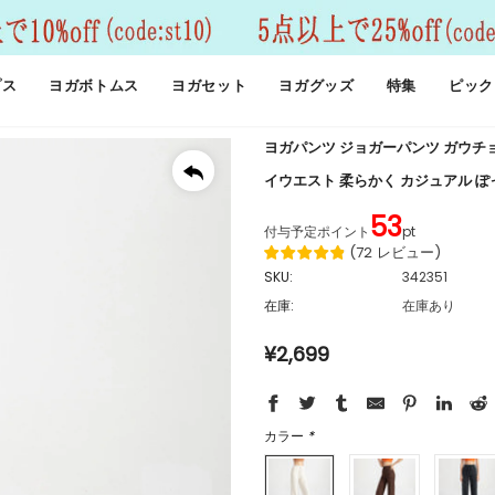
プス
ヨガボトムス
ヨガセット
ヨガグッズ
特集
ピック
ヨガパンツ ジョガーパンツ ガウチョ
イウエスト 柔らかく カジュアル ぽっ
53
付与予定ポイント
pt
(
72
レビュー
)
SKU:
342351
在庫:
在庫あり
¥2,699
カラー
*