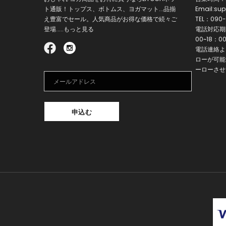
ト通販！トップス、ボトムス、ヨガマット...品揃
Email:
sup
え豊富でセール。人気商品がお得な価格で続々ご
TEL：
090-
登場.....もっと見る
電話対応期間
00~18：0
電話連絡よ
ローが可能
ーローさせ