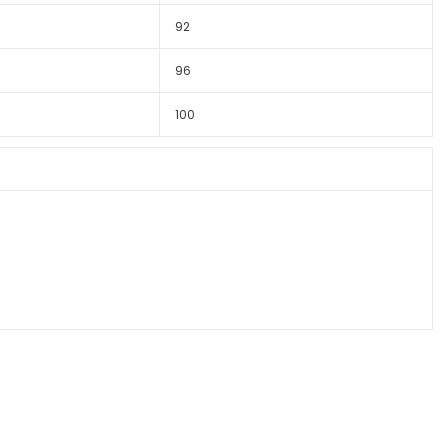
92
96
100