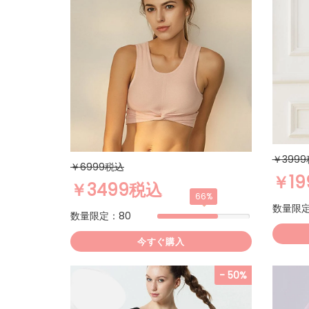
￥399
￥6999税込
￥1
￥3499税込
66%
数量限定
数量限定：80
今すぐ購入
- 50%