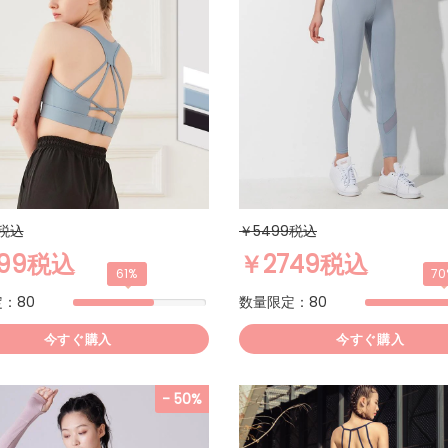
9税込
￥5499税込
999税込
￥2749税込
61%
70
：80
数量限定：80
今すぐ購入
今すぐ購入
- 50%