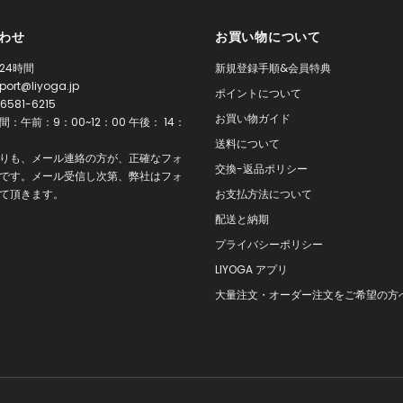
わせ
お買い物について
24時間
新規登録手順&会員特典
port@liyoga.jp
ポイントについて
6581-6215
お買い物ガイド
：午前：9：00~12：00 午後： 14：
0
送料について
りも、メール連絡の方が、正確なフォ
交換-返品ポリシー
です。メール受信し次第、弊社はフォ
て頂きます。
お支払方法について
配送と納期
プライバシーポリシー
LIYOGA アプリ
大量注文・オーダー注文をご希望の方