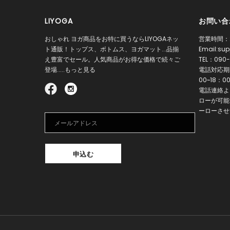
LIYOGA
お問い合
おしゃれ ヨガ商品をお特に買うならLIYOGAネッ
営業時間：
ト通販！トップス、ボトムス、ヨガマット...品揃
Email:
sup
え豊富でセール。人気商品がお得な価格で続々ご
TEL：
090-
登場.....もっと見る
電話対応期間
00~18：0
電話連絡よ
ローが可能
ーローさせ