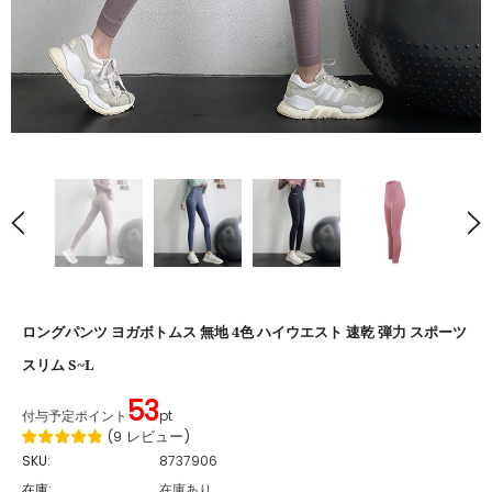
ロングパンツ ヨガボトムス 無地 4色 ハイウエスト 速乾 弾力 スポーツ
スリム S~L
53
付与予定ポイント
pt
(
9
レビュー
)
SKU:
8737906
在庫:
在庫あり