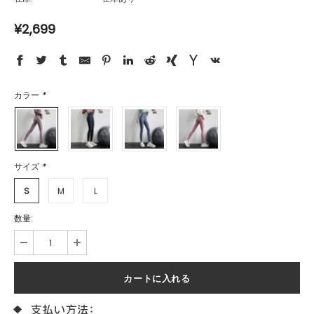
¥2,699
カラー
*
サイズ
*
S
M
L
数量: