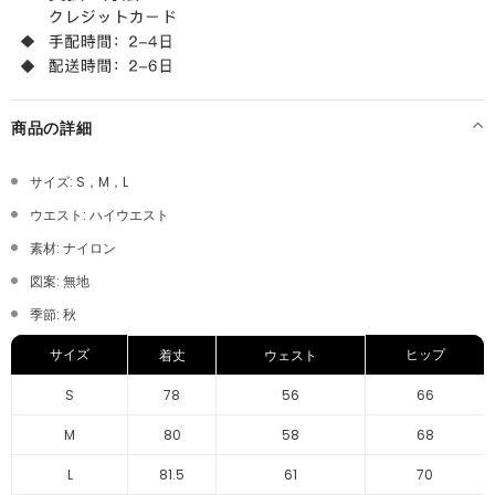
商品の詳細
サイズ: S，M，L
ウエスト: ハイウエスト
素材: ナイロン
図案: 無地
季節: 秋
サイズ
ヒップ
着丈
ウェスト
S
78
56
66
M
80
58
68
L
81.5
61
70