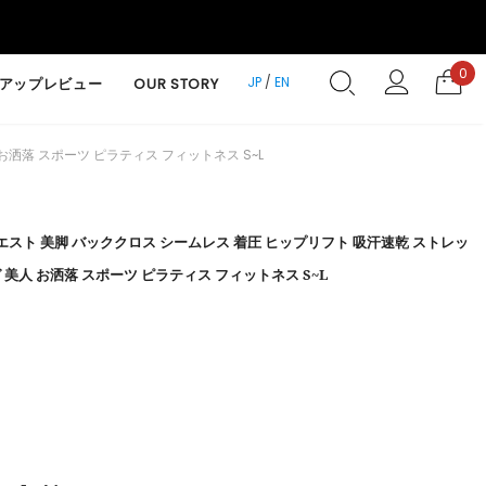
0
JP
/
EN
アップレビュー
OUR STORY
お洒落 スポーツ ピラティス フィットネス S~L
エスト 美脚 バッククロス シームレス 着圧 ヒップリフト 吸汗速乾 ストレッ
 美人 お洒落 スポーツ ピラティス フィットネス S~L