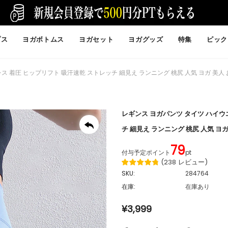
プス
ヨガボトムス
ヨガセット
ヨガグッズ
特集
ピック
 着圧 ヒップリフト 吸汗速乾 ストレッチ 細見え ランニング 桃尻 人気 ヨガ 美人 
レギンス ヨガパンツ タイツ ハイウ
チ 細見え ランニング 桃尻 人気 ヨガ
79
付与予定ポイント
pt
(
238
レビュー
)
SKU:
284764
在庫:
在庫あり
¥3,999