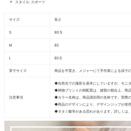
スタイル: スポーツ
サイズ
長さ
S
80.5
M
82
L
83.5
実寸サイズ
商品を平置き、メジャーにて手作業による採寸の
◆自然光での撮影を基本にしていますが、モニ
◆柄物プリントの柄配置は、縫製の都合上、商
注意事項
◆カラー名称は、商品識別用の名称です。実際
◆商品のデザインにより、デザインジップが使
◆タタミ皺等がある恐れがあります。詳しくは