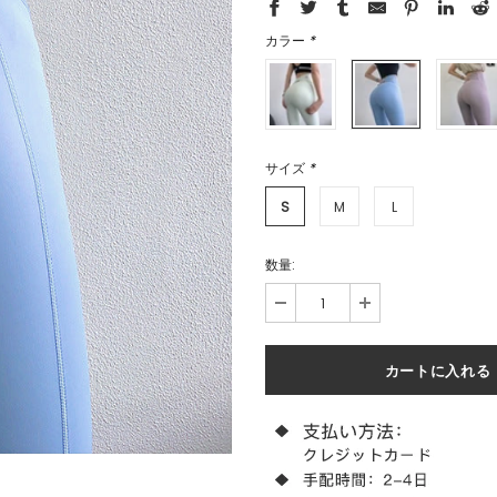
カラー
*
サイズ
*
S
M
L
数量: