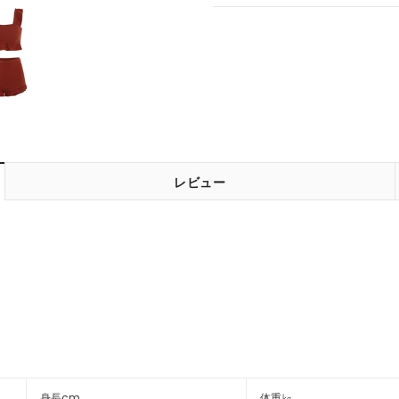
レビュー
身長cm
体重㎏