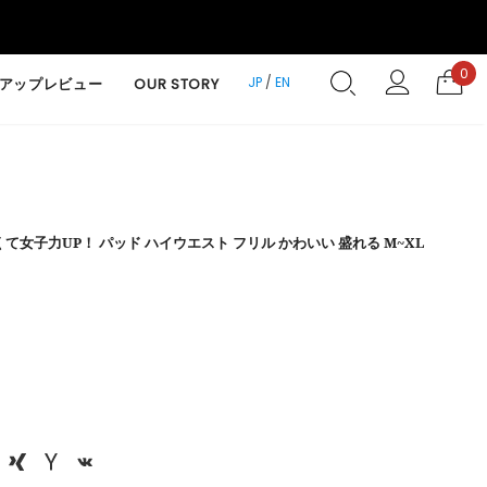
0
JP
/
EN
アップレビュー
OUR STORY
て女子力UP！ パッド ハイウエスト フリル かわいい 盛れる M~XL