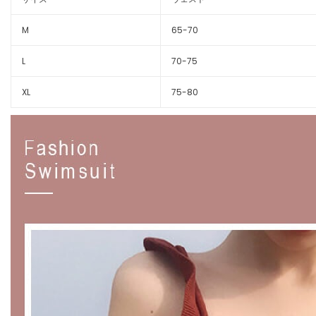
M
65-70
L
70-75
XL
75-80