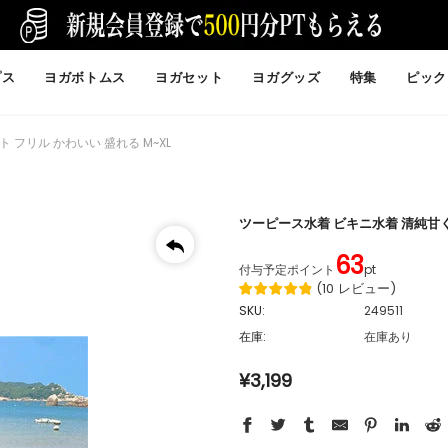
プス
ヨガボトムス
ヨガセット
ヨガグッズ
特集
ピック
フリル かわいい 盛れる M~XL
ツーピース水着 ビキニ水着 清純甘く
63
付与予定ポイント
pt
(
10
レビュー
)
SKU:
249511
在庫:
在庫あり
¥3,199