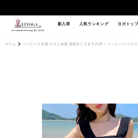
新入荷
人気ランキング
ヨガトッ
ホーム
ツーピース水着 ビキニ水着 清純甘くて女子力UP！ パッド ハイウエスト 