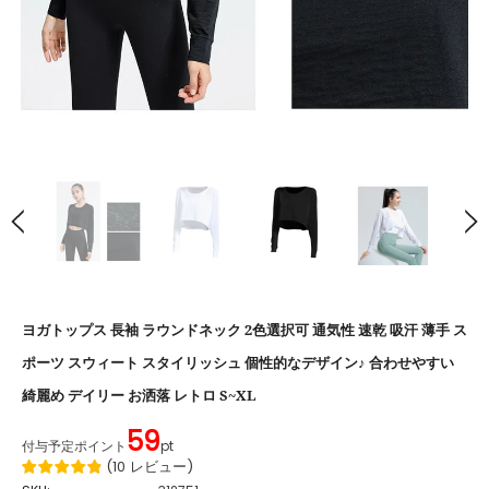
ヨガトップス 長袖 ラウンドネック 2色選択可 通気性 速乾 吸汗 薄手 ス
ポーツ スウィート スタイリッシュ 個性的なデザイン♪ 合わせやすい
綺麗め デイリー お洒落 レトロ S~XL
59
付与予定ポイント
pt
(
10
レビュー
)