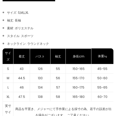
サイズ: S,M,L,XL
袖丈: 長袖
素材: ポリエステル
スタイル: スポーツ
ネックライン: ラウンドネック
サイ
体重㎏
着丈
バスト
袖丈
身長cm
ズ
S
43
126
55
150-165
45-55
M
44.5
130
56
155-170
50-60
L
46
134
57
160-175
55-65
XL
47.5
138
58
165-180
60-70
実寸
商品を平置き、メジャーにて手作業による採寸の為、若干の誤差が出
サイ
る場合がございます。 ご了承ください。