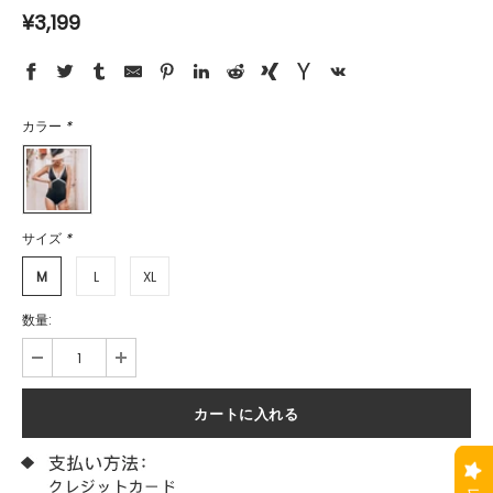
¥3,199
カラー
*
サイズ
*
M
L
XL
数量: