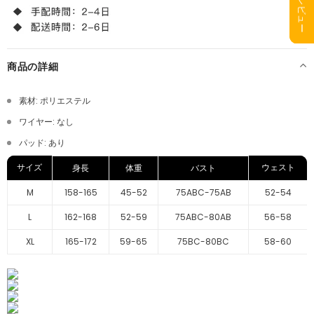
商品の詳細
素材: ポリエステル
ワイヤー: なし
パッド: あり
サイズ
ウェスト
身長
体重
バスト
M
158-165
45-52
75ABC-75AB
52-54
L
162-168
52-59
75ABC-80AB
56-58
XL
165-172
59-65
75BC-80BC
58-60