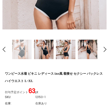
ワンピース水着 ビキニ レディース ins風 着痩せ セクシー バックレス
ハイウエスト L~XL
63
付与予定ポイント
pt
SKU:
12150-1
在庫:
在庫あり