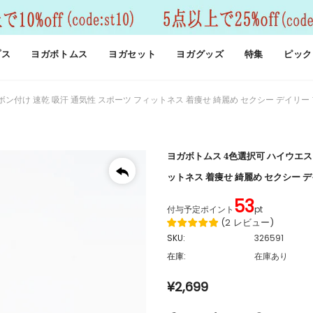
プス
ヨガボトムス
ヨガセット
ヨガグッズ
特集
ピック
ン付け 速乾 吸汗 通気性 スポーツ フィットネス 着痩せ 綺麗め セクシー デイリー 
ヨガボトムス 4色選択可 ハイウエス
ットネス 着痩せ 綺麗め セクシー デ
53
付与予定ポイント
pt
(
2
レビュー
)
SKU:
326591
在庫:
在庫あり
¥2,699