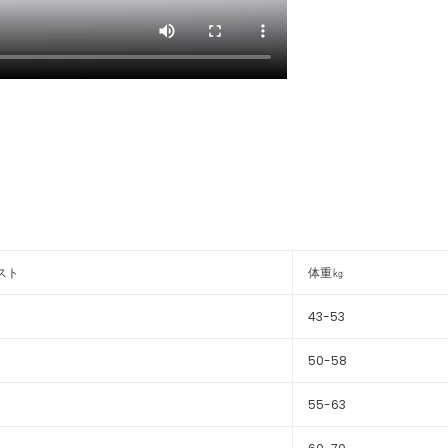
スト
体重㎏
43-53
50-58
55-63