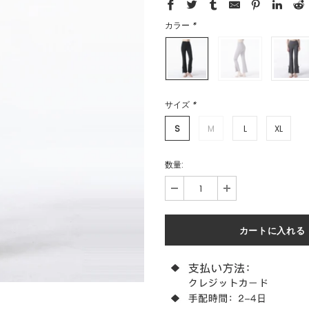
カラー
*
サイズ
*
S
M
L
XL
数量: