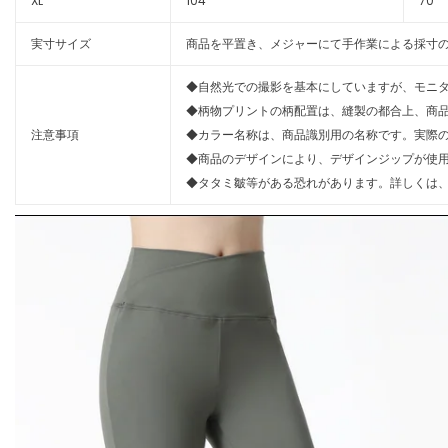
XL
104
70
実寸サイズ
商品を平置き、メジャーにて手作業による採寸の
◆自然光での撮影を基本にしていますが、モニ
◆柄物プリントの柄配置は、縫製の都合上、商
注意事項
◆カラー名称は、商品識別用の名称です。実際
◆商品のデザインにより、デザインジップが使
◆タタミ皺等がある恐れがあります。詳しくは