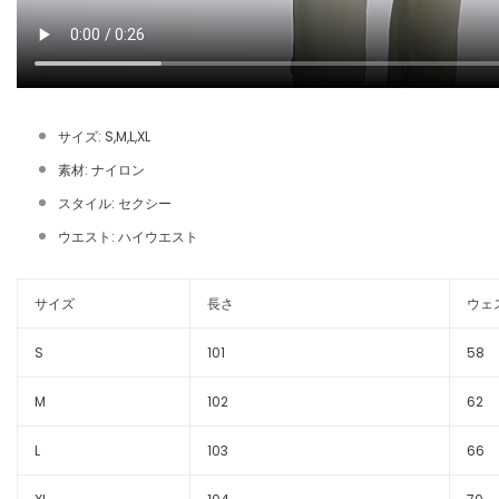
サイズ: S,M,L,XL
素材: ナイロン
スタイル: セクシー
ウエスト: ハイウエスト
サイズ
長さ
ウェ
S
101
58
M
102
62
L
103
66