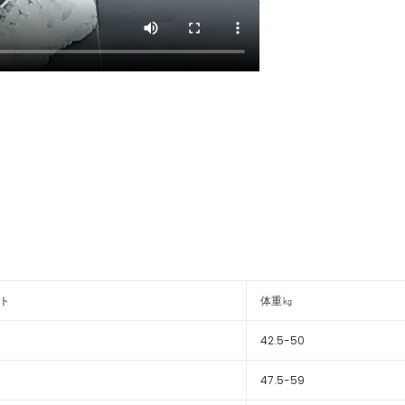
ト
体重㎏
42.5-50
47.5-59