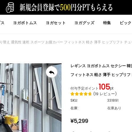
プス
ヨガボトムス
ヨガセット
ヨガグッズ
特集
ピック
替え 通気性 速乾 スポーツ お腹カバー フィットネス 軽さ 薄手 ヒップリフト チュール
レギンス ヨガボトムス セクシー 韓
フィットネス 軽さ 薄手 ヒップリフト
105
付与予定ポイント
pt
(
19
レビュー
)
SKU:
331891
在庫:
在庫あり
¥5,299