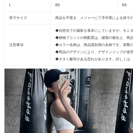
L
85
66
実寸サイズ
商品を平置き、メジャーにて手作業による採寸の
◆自然光での撮影を基本にしていますが、モニ
◆柄物プリントの柄配置は、縫製の都合上、商
注意事項
◆カラー名称は、商品識別用の名称です。実際
◆商品のデザインにより、デザインジップが使
◆タタミ皺等がある恐れがあります。詳しくは