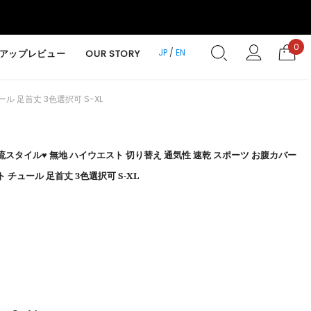
0
JP
/
EN
アップレビュー
OUR STORY
 足首丈 3色選択可 S-XL
流スタイル♥ 無地 ハイウエスト 切り替え 通気性 速乾 スポーツ お腹カバー
 チュール 足首丈 3色選択可 S-XL