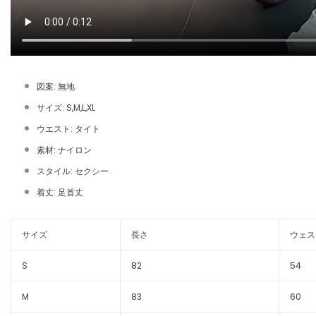
図案: 無地
サイズ: S,M,L,XL
ウエスト: タイト
素材: ナイロン
スタイル: セクシー
着丈: 足首丈
サイズ
長さ
ウェス
S
82
54
M
83
60