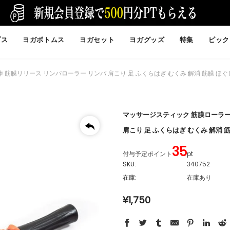
プス
ヨガボトムス
ヨガセット
ヨガグッズ
特集
ピック
筋膜リリース リンパローラー リンパ 肩こり 足 ふくらはぎ むくみ 解消 筋膜 ほ
マッサージスティック 筋膜ローラー
肩こり 足 ふくらはぎ むくみ 解消 
35
付与予定ポイント
pt
SKU:
340752
在庫:
在庫あり
¥1,750