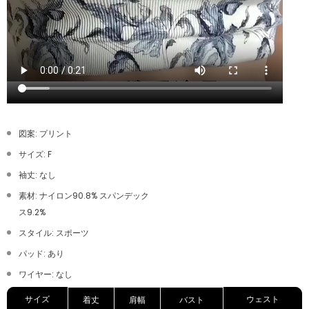
図案: プリント
サイズ: F
袖丈: なし
素材: ナイロン90.8% スパンデック
ス9.2%
スタイル: スポーツ
パッド: あり
ワイヤー: なし
サイズ
ウェスト
着丈
肩幅
バスト