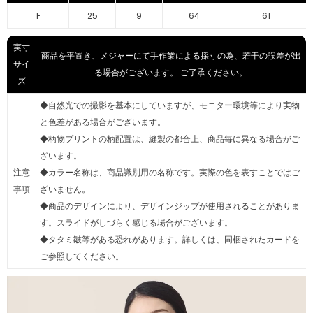
F
25
9
64
61
実寸
商品を平置き、メジャーにて手作業による採寸の為、若干の誤差が出
サイ
る場合がございます。 ご了承ください。
ズ
◆自然光での撮影を基本にしていますが、モニター環境等により実物
と色差がある場合がございます。
◆柄物プリントの柄配置は、縫製の都合上、商品毎に異なる場合がご
ざいます。
注意
◆カラー名称は、商品識別用の名称です。実際の色を表すことではご
事項
ざいません。
◆商品のデザインにより、デザインジップが使用されることがありま
す。スライドがしづらく感じる場合がございます。
◆タタミ皺等がある恐れがあります。詳しくは、同梱されたカードを
ご参照してください。