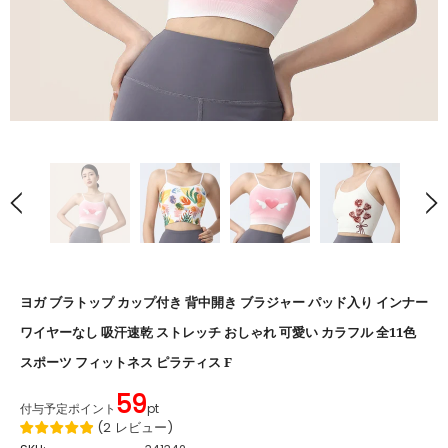
ヨガ ブラトップ カップ付き 背中開き ブラジャー パッド入り インナー
ワイヤーなし 吸汗速乾 ストレッチ おしゃれ 可愛い カラフル 全11色
スポーツ フィットネス ピラティス F
59
付与予定ポイント
pt
(
2
レビュー
)