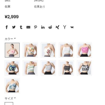
SKU:
341342
在庫:
在庫あり
¥2,999
カラー
*
サイズ
*