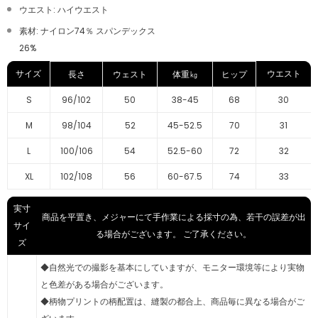
ウエスト: ハイウエスト
素材: ナイロン74％ スパンデックス
26%
サイズ
ウエスト
長さ
ウェスト
体重㎏
ヒップ
S
96/102
50
38-45
68
30
M
98/104
52
45-52.5
70
31
L
100/106
54
52.5-60
72
32
XL
102/108
56
60-67.5
74
33
実寸
商品を平置き、メジャーにて手作業による採寸の為、若干の誤差が出
サイ
る場合がございます。 ご了承ください。
ズ
◆自然光での撮影を基本にしていますが、モニター環境等により実物
と色差がある場合がございます。
◆柄物プリントの柄配置は、縫製の都合上、商品毎に異なる場合がご