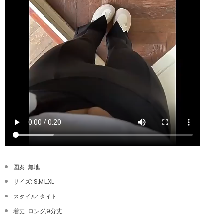
図案: 無地
サイズ: S,M,L,XL
スタイル: タイト
着丈: ロング,9分丈