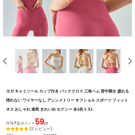
ヨガ キャミソール カップ付き バッククロス 三角ヘム 背中開き 盛れる
揺れない ワイヤーなし アシンメトリー オフショル スポーツ フィット
ネス おしゃれ 速乾 きれいめ セクシー 全4色 S-XL
59
付与予定ポイント
pt
(
2
レビュー
)