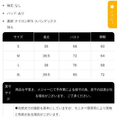
袖丈: なし
パッド: あり
素材: ナイロン81％ スパンデックス
19％
サイズ
裾幅
着丈
バスト
S
35
68
60
M
36.5
72
64
L
38
76
68
XL
39.5
80
72
実寸
商品を平置き、メジャーにて手作業による採寸の為、若干の誤差が出
サイ
る場合がございます。 ご了承ください。
ズ
◆自然光での撮影を基本にしていますが、モニター環境等により実物
と色差がある場合がございます。