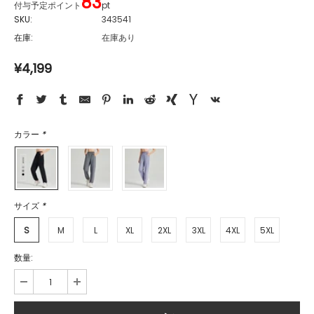
83
付与予定ポイント
pt
SKU:
343541
在庫:
在庫あり
¥4,199
カラー
*
サイズ
*
S
M
L
XL
2XL
3XL
4XL
5XL
数量: