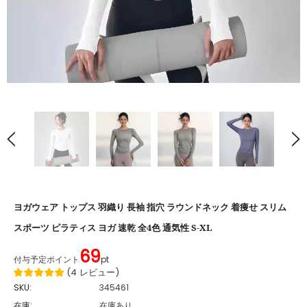
ヨガウェア トップス 羽織り 長袖 指穴 ラウンドネック 着痩せ スリム
スポーツ ピラティス ヨガ 速乾 全4色 通気性 S-XL
69
付与予定ポイント
pt
(
4
レビュー
)
SKU:
345461
在庫:
在庫あり