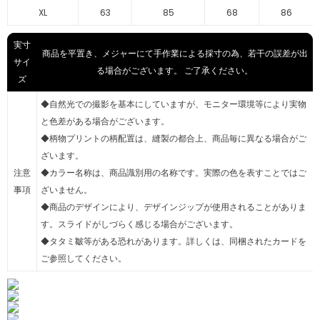
XL
63
85
68
86
実寸
商品を平置き、メジャーにて手作業による採寸の為、若干の誤差が出
サイ
る場合がございます。 ご了承ください。
ズ
◆自然光での撮影を基本にしていますが、モニター環境等により実物
と色差がある場合がございます。
◆柄物プリントの柄配置は、縫製の都合上、商品毎に異なる場合がご
ざいます。
注意
◆カラー名称は、商品識別用の名称です。実際の色を表すことではご
事項
ざいません。
◆商品のデザインにより、デザインジップが使用されることがありま
す。スライドがしづらく感じる場合がございます。
◆タタミ皺等がある恐れがあります。詳しくは、同梱されたカードを
ご参照してください。