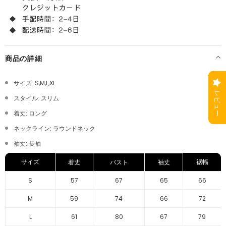
商品の詳細
サイズ: S,M,L,XL
スタイル: スリム
着丈: ロング
ネックライン: ラウンドネック
袖丈: 長袖
サイズ
裾幅
着丈
バスト
袖丈
S
57
67
65
66
M
59
74
66
72
L
61
80
67
79