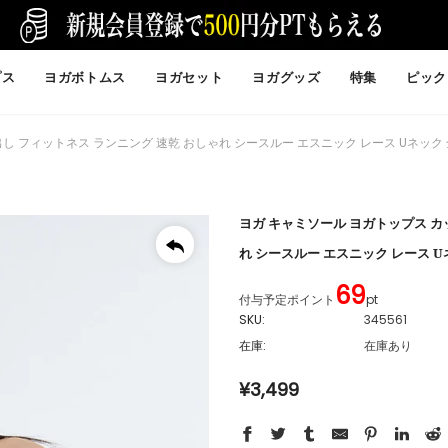
プス
ヨガボトムス
ヨガセット
ヨガグッズ
特集
ピック
 フィットネス ランニング 速乾 おしゃれ シースルー エスニック レース Uネック 全3
ヨガ キャミソール ヨガトップス カ
れ シースルー エスニック レース Uネ
69
付与予定ポイント
pt
SKU:
345561
在庫:
在庫あり
¥3,499