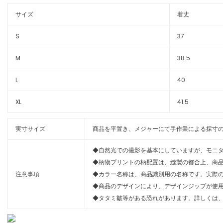
サイズ
着丈
S
37
M
38.5
L
40
XL
41.5
実寸サイズ
商品を平置き、メジャーにて手作業による採寸の
◆自然光での撮影を基本にしていますが、モニ
◆柄物プリントの柄配置は、縫製の都合上、商
注意事項
◆カラー名称は、商品識別用の名称です。実際
◆商品のデザインにより、デザインジップが使
◆タタミ皺等がある恐れがあります。詳しくは