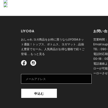
LIYOGA
お問い合
おしゃれ ヨガ商品をお特に買うならLIYOGAネッ
営業時間：
ト通販！トップス、ボトムス、ヨガマット...品揃
Email:
sup
え豊富でセール。人気商品がお得な価格で続々ご
TEL：
090-
登場.....もっと見る
電話対応期間
00~18：0
電話連絡よ
ローが可能
ーローさせ