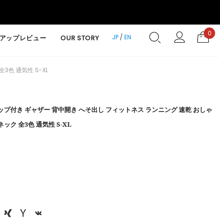
0
JP
/
EN
アップレビュー
OUR STORY
色 通気性 S-XL
ップ付き ギャザー 背中開き へそ出し フィットネス ランニング 速乾 おしゃ
ック 全3色 通気性 S-XL