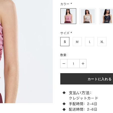
カラー
*
サイズ
*
S
M
L
XL
数量: