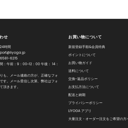
わせ
お買い物について
24時間
新規登録手順&会員特典
port@liyoga.jp
ポイントについて
6581-6215
お買い物ガイド
：午前：9：00~12：00 午後： 14：
0
送料について
りも、メール連絡の方が、正確なフォ
交換-返品ポリシー
です。メール受信し次第、弊社はフォ
て頂きます。
お支払方法について
配送と納期
プライバシーポリシー
LIYOGA アプリ
大量注文・オーダー注文をご希望の方