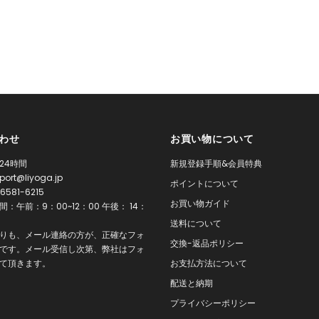
わせ
お買い物について
24時間
新規登録手順&会員特典
port@liyoga.jp
ポイントについて
6581-6215
お買い物ガイド
：午前：9：00~12：00 午後： 14：
0
送料について
りも、メール連絡の方が、正確なフォ
交換-返品ポリシー
です。メール受信し次第、弊社はフォ
て頂きます。
お支払方法について
配送と納期
プライバシーポリシー