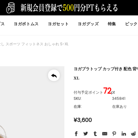
プス
ヨガボトムス
ヨガセット
ヨガグッズ
特集
ピック
 スポーツ フィットネス おしゃれ S-XL
ヨガブラトップ カップ付き 配色 背中
XL
72
付与予定ポイント
pt
SKU:
345841
在庫:
在庫あり
¥3,600