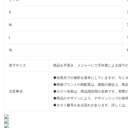
S
M
L
XL
実寸サイズ
商品を平置き、メジャーにて手作業による採寸の
◆自然光での撮影を基本にしていますが、モニ
◆柄物プリントの柄配置は、縫製の都合上、商
注意事項
◆カラー名称は、商品識別用の名称です。実際
◆商品のデザインにより、デザインジップが使
◆タタミ皺等がある恐れがあります。詳しくは