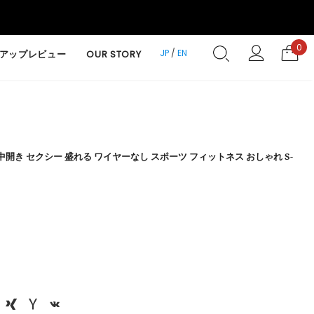
0
JP
/
EN
アップレビュー
OUR STORY
開き セクシー 盛れる ワイヤーなし スポーツ フィットネス おしゃれ S-