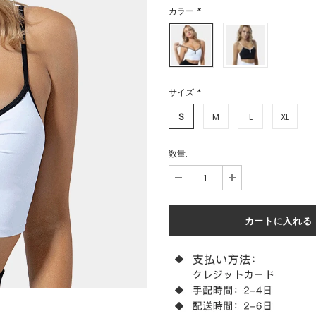
カラー
*
サイズ
*
S
M
L
XL
数量: