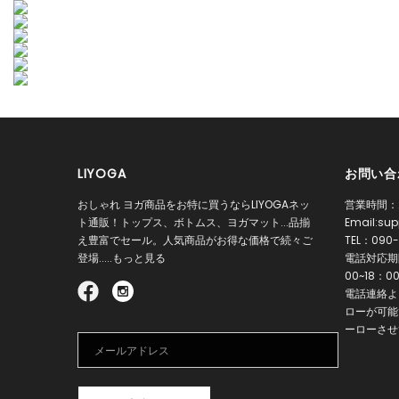
LIYOGA
お問い合
おしゃれ ヨガ商品をお特に買うならLIYOGAネッ
営業時間：
ト通販！トップス、ボトムス、ヨガマット...品揃
Email:
sup
え豊富でセール。人気商品がお得な価格で続々ご
TEL：
090-
登場.....もっと見る
電話対応期間
00~18：0
電話連絡よ
ローが可能
ーローさせ