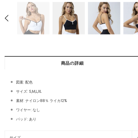
商品の詳細
図案: 配色
サイズ: S,M,L,XL
素材: ナイロン88％ ライカ12%
ワイヤー: なし
パッド: あり
サイズ