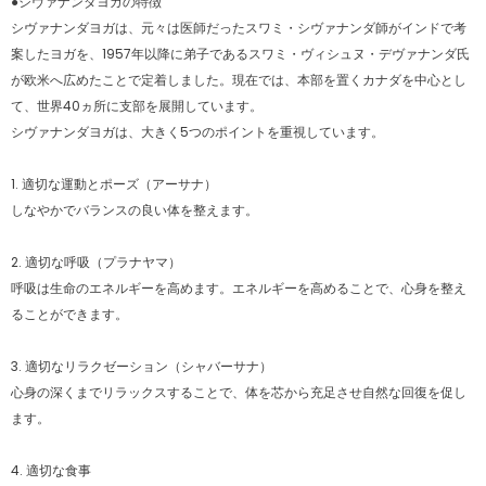
●シヴァナンダヨガの特徴
シヴァナンダヨガは、元々は医師だったスワミ・シヴァナンダ師がインドで考
案したヨガを、1957年以降に弟子であるスワミ・ヴィシュヌ・デヴァナンダ氏
が欧米へ広めたことで定着しました。現在では、本部を置くカナダを中心とし
て、世界40ヵ所に支部を展開しています。
シヴァナンダヨガは、大きく5つのポイントを重視しています。
1. 適切な運動とポーズ（アーサナ）
しなやかでバランスの良い体を整えます。
ンス!ヨガ初心者におすすめ！大人気 ハイウエスト 通気性 桃尻 着圧 吸汗速乾 
快適＆美胸！理想のスポーツブラ!ヨ
¥3,998
¥2,499
2. 適切な呼吸（プラナヤマ）
+ 4
+ 4
呼吸は生命のエネルギーを高めます。エネルギーを高めることで、心身を整え
ることができます。
3. 適切なリラクゼーション（シャバーサナ）
心身の深くまでリラックスすることで、体を芯から充足させ自然な回復を促し
ます。
4. 適切な食事